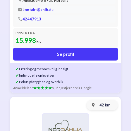
Allegade 48 8700 Horsens
kontakt@shlb.dk
42447913
PRISER FRA
15.998
kr.
Se profil
✔
Erfaring og menneskelig indsigt
✔
Individuelle oplevelser
✔
Fokus på tryghed og overblik
Anmeldelser
5,0 / 5,0 stjerner
via Google
42 km