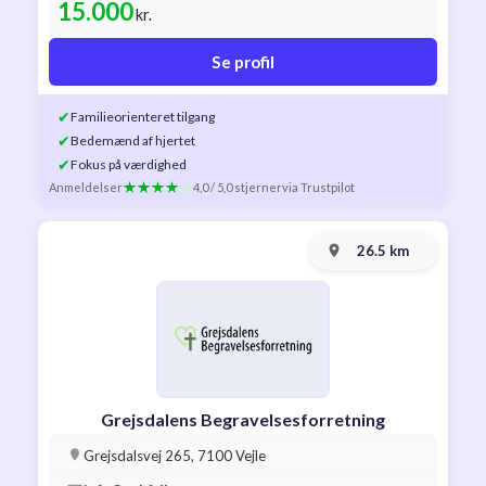
15.000
kr.
Se profil
✔
Familieorienteret tilgang
✔
Bedemænd af hjertet
✔
Fokus på værdighed
Anmeldelser
4,0 / 5,0 stjerner
via Trustpilot
26.5 km
Grejsdalens Begravelsesforretning
Grejsdalsvej 265, 7100 Vejle