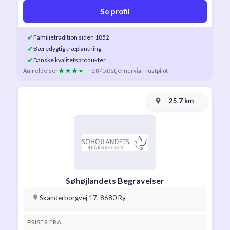
Se profil
✔
Familietradition siden 1852
✔
Bæredygtig træplantning
✔
Danske kvalitetsprodukter
Anmeldelser
3,8 / 5,0 stjerner
via Trustpilot
25.7 km
Søhøjlandets Begravelser
Skanderborgvej 17, 8680 Ry
PRISER FRA