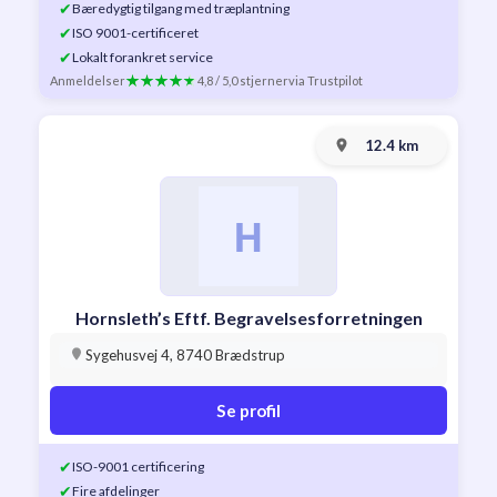
✔
Bæredygtig tilgang med træplantning
✔
ISO 9001-certificeret
✔
Lokalt forankret service
Anmeldelser
4,8 / 5,0 stjerner
via Trustpilot
12.4 km
Hornsleth’s Eftf. Begravelsesforretningen
Sygehusvej 4, 8740 Brædstrup
Se profil
✔
ISO-9001 certificering
✔
Fire afdelinger