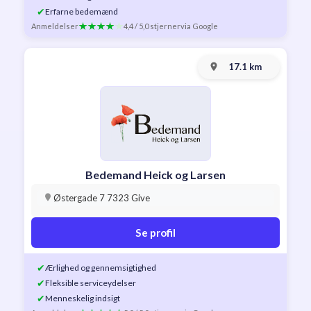
✔
Erfarne bedemænd
Anmeldelser
4,4 / 5,0 stjerner
via Google
17.1 km
Bedemand Heick og Larsen
Østergade 7 7323 Give
Se profil
✔
Ærlighed og gennemsigtighed
✔
Fleksible serviceydelser
✔
Menneskelig indsigt