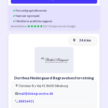
✔
Personlig og indlevende
✔
Nærvær og empati
✔
Håndterer praktiske opgaver
Anmeldelser
5,0 / 5,0 stjerner
via Google
24.6 km
Dorthea Nedergaard Begravelsesforretning
Christian 8.s Vej 41 8600 Silkeborg
mail@dnbegravelse.dk
86816411