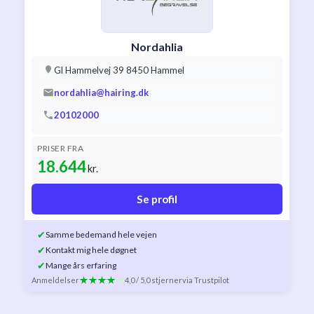
Nordahlia
Gl Hammelvej 39 8450 Hammel
nordahlia@hairing.dk
20102000
PRISER FRA
18.644
kr.
Se profil
✔
Samme bedemand hele vejen
✔
Kontakt mig hele døgnet
✔
Mange års erfaring
Anmeldelser
4,0 / 5,0 stjerner
via Trustpilot