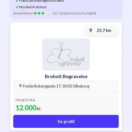
✔
Fokus på inddragelse af børn
✔
Musikalsk afsked
Anmeldelser
3,2 / 5,0 stjerner
via Trustpilot
23.7 km
Broholt Begravelse
Frederiksberggade 17, 8600 Silkeborg
PRISER FRA
12.000
kr.
Se profil