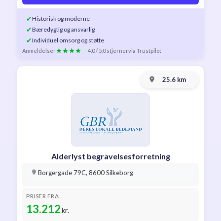
✔
Historisk og moderne
✔
Bæredygtig og ansvarlig
✔
Individuel omsorg og støtte
Anmeldelser
4,0 / 5,0 stjerner
via Trustpilot
25.6 km
Alderlyst begravelsesforretning
Borgergade 79C, 8600 Silkeborg
PRISER FRA
13.212
kr.