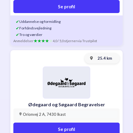
Se profil
✔
Uddannelse og formidling
✔
Forhåndsvejledning
✔
Tro og værdier
Anmeldelser
4,0 / 5,0 stjerner
via Trustpilot
25.4 km
Ødegaard og Søgaard Begravelser
Orionvej 2 A, 7430 Ikast
Se profil