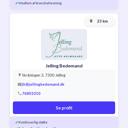
✔
Medlem af brancheforening
23 km
Jelling Bedemand
Skråningen 3, 7300 Jelling
jh@jellingbedemand.dk
76801010
Se profil
✔
Kontinuerlig støtte