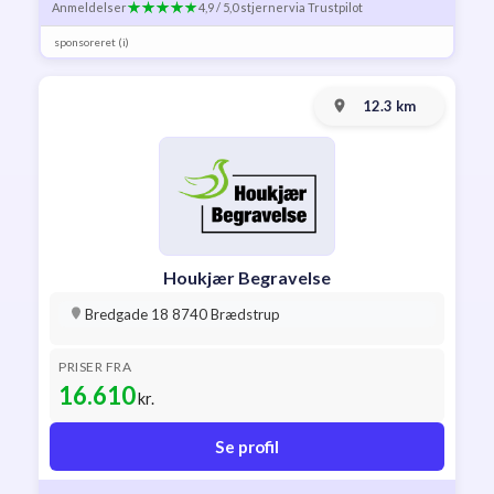
Anmeldelser
4,9 / 5,0 stjerner
via Trustpilot
sponsoreret (i)
12.3 km
Houkjær Begravelse
Bredgade 18 8740 Brædstrup
PRISER FRA
16.610
kr.
Se profil