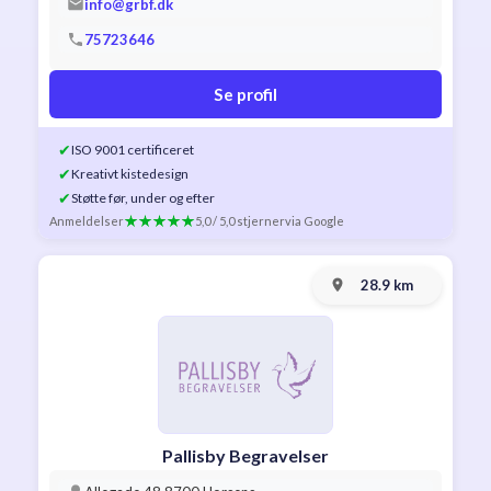
info@grbf.dk
75723646
Se profil
✔
ISO 9001 certificeret
✔
Kreativt kistedesign
✔
Støtte før, under og efter
Anmeldelser
5,0 / 5,0 stjerner
via Google
28.9 km
Pallisby Begravelser