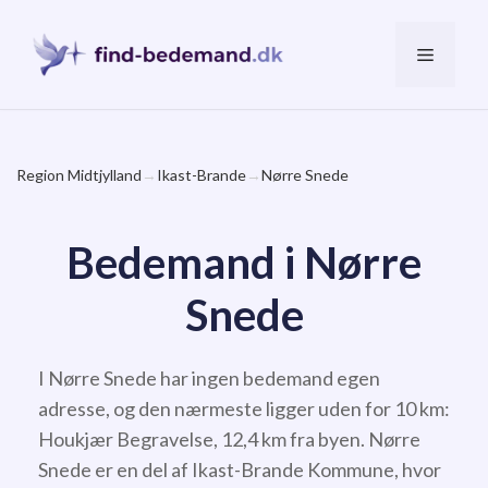
Hop
til
Menu
indhold
Region Midtjylland
→
Ikast-Brande
→
Nørre Snede
Bedemand i Nørre
Snede
I Nørre Snede har ingen bedemand egen
adresse, og den nærmeste ligger uden for 10 km:
Houkjær Begravelse, 12,4 km fra byen. Nørre
Snede er en del af Ikast-Brande Kommune, hvor