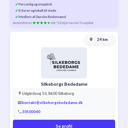
✔
Personlig og empatisk
✔
Erfaren og lokalt til stede
✔
Medlem af Danske Bedemænd
Anmeldelser
4,8 / 5,0 stjerner
via Trustpilot
24 km
Silkeborgs Bededame
Udgårdsvej 53, 8600 Silkeborg
kontakt@silkeborgsbededame.dk
30500040
Se profil