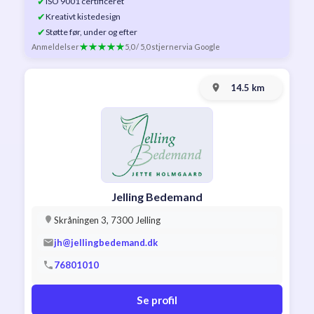
✔
ISO 9001 certificeret
✔
Kreativt kistedesign
✔
Støtte før, under og efter
Anmeldelser
5,0 / 5,0 stjerner
via Google
14.5 km
Jelling Bedemand
Skråningen 3, 7300 Jelling
jh@jellingbedemand.dk
76801010
Se profil