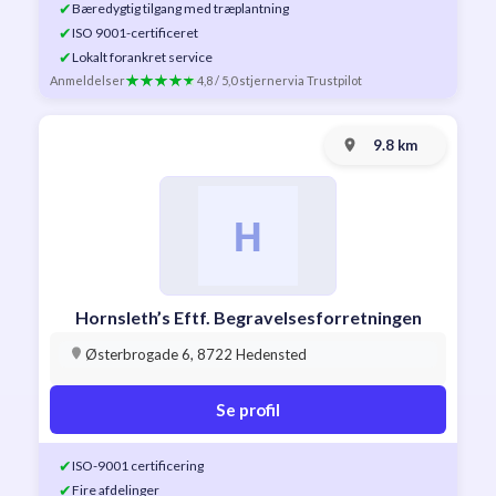
✔
Bæredygtig tilgang med træplantning
✔
ISO 9001-certificeret
✔
Lokalt forankret service
Anmeldelser
4,8 / 5,0 stjerner
via Trustpilot
9.8 km
Hornsleth’s Eftf. Begravelsesforretningen
Østerbrogade 6, 8722 Hedensted
Se profil
✔
ISO-9001 certificering
✔
Fire afdelinger