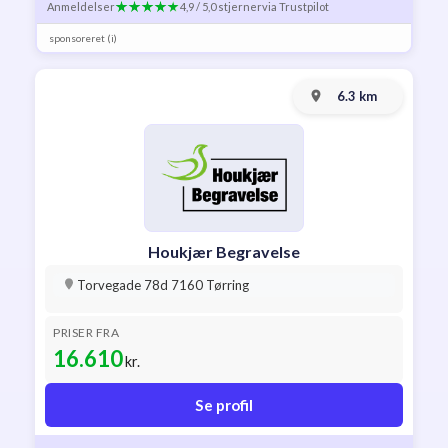
Anmeldelser
4,9 / 5,0 stjerner
via Trustpilot
sponsoreret (i)
6.3 km
Houkjær Begravelse
Torvegade 78d 7160 Tørring
PRISER FRA
16.610
kr.
Se profil