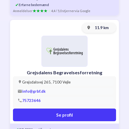
✔
Erfarne bedemænd
Anmeldelser
4,4 / 5,0 stjerner
via Google
11.9 km
Grejsdalens Begravelsesforretning
Grejsdalsvej 265, 7100 Vejle
info@grbf.dk
75723646
Se profil