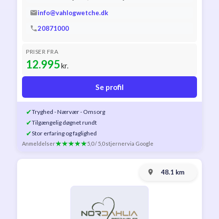
info@vahlogwetche.dk
20871000
PRISER FRA
12.995
kr.
Se profil
✔
Tryghed - Nærvær - Omsorg
✔
Tilgængelig døgnet rundt
✔
Stor erfaring og faglighed
Anmeldelser
5,0 / 5,0 stjerner
via Google
48.1 km