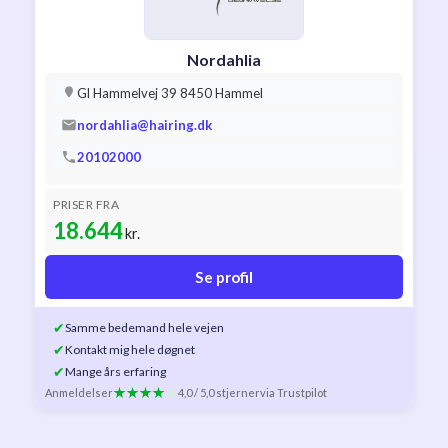
Nordahlia
Gl Hammelvej 39 8450 Hammel
nordahlia@hairing.dk
20102000
PRISER FRA
18.644
kr.
Se profil
✔
Samme bedemand hele vejen
✔
Kontakt mig hele døgnet
✔
Mange års erfaring
Anmeldelser
4,0 / 5,0 stjerner
via Trustpilot