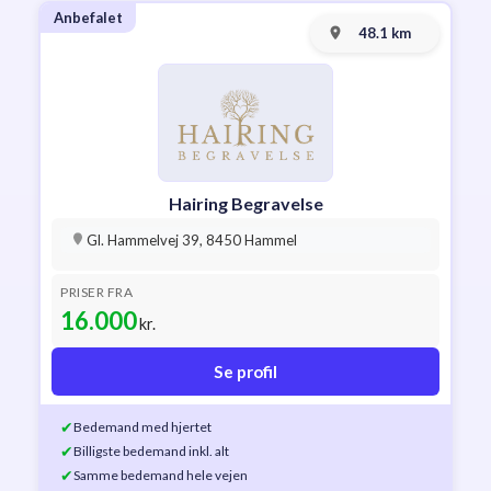
Anbefalet
48.1 km
Hairing Begravelse
Gl. Hammelvej 39, 8450 Hammel
PRISER FRA
16.000
kr.
Se profil
✔
Bedemand med hjertet
✔
Billigste bedemand inkl. alt
✔
Samme bedemand hele vejen