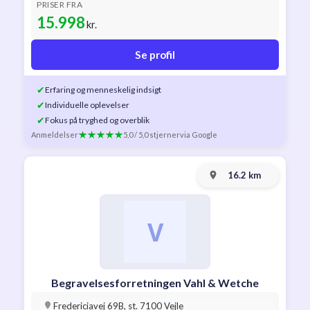
PRISER FRA
15.998
kr.
Se profil
✔
Erfaring og menneskelig indsigt
✔
Individuelle oplevelser
✔
Fokus på tryghed og overblik
Anmeldelser
5,0 / 5,0 stjerner
via Google
16.2 km
Begravelsesforretningen Vahl & Wetche
Fredericiavej 69B, st. 7100 Vejle