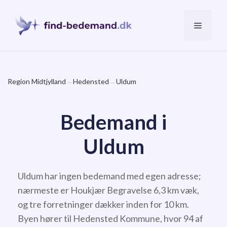
Hop
til
Menu
indhold
Region Midtjylland
→
Hedensted
→
Uldum
Bedemand i
Uldum
Uldum har ingen bedemand med egen adresse;
nærmeste er Houkjær Begravelse 6,3 km væk,
og tre forretninger dækker inden for 10 km.
Byen hører til Hedensted Kommune, hvor 94 af