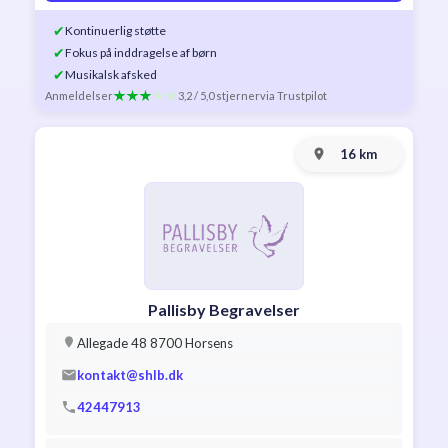
✔
Kontinuerlig støtte
✔
Fokus på inddragelse af børn
✔
Musikalsk afsked
Anmeldelser
3,2 / 5,0 stjerner
via Trustpilot
16 km
Pallisby Begravelser
Allegade 48 8700 Horsens
kontakt@shlb.dk
42447913