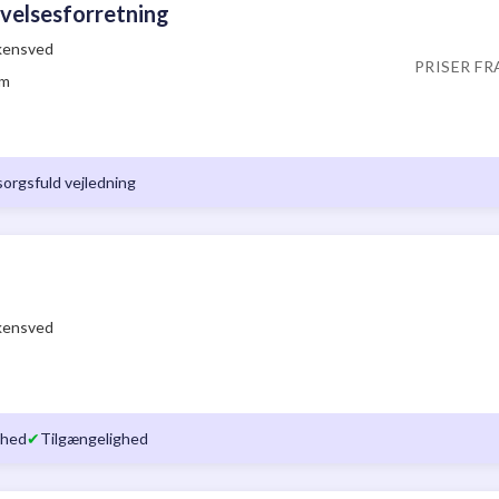
velsesforretning
Skensved
PRISER FR
om
orgsfuld vejledning
Skensved
ghed
✔
Tilgængelighed