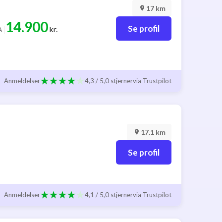
17 km
14.900
Se profil
|
kr.
A
Anmeldelser
4,3 / 5,0 stjerner
via Trustpilot
17.1 km
Se profil
Anmeldelser
4,1 / 5,0 stjerner
via Trustpilot