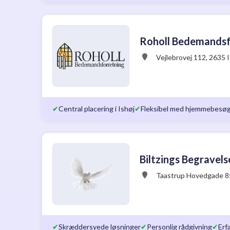
Roholl Bedemandsf
Vejlebrovej 112, 2635 
✔
Central placering i Ishøj
✔
Fleksibel med hjemmebesø
Biltzings Begravels
Taastrup Hovedgade 8
✔
Skræddersyede løsninger
✔
Personlig rådgivning
✔
Erf