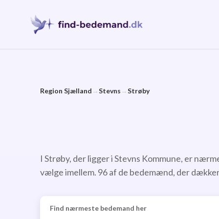
Hop
til
indhold
Region Sjælland
→
Stevns
→
Strøby
I Strøby, der ligger i Stevns Kommune, er nær
vælge imellem. 96 af de bedemænd, der dækker b
Find nærmeste bedemand her