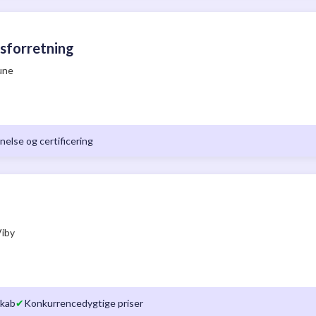
sforretning
une
else og certificering
Viby
skab
✔
Konkurrencedygtige priser