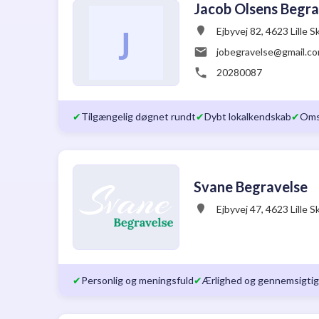
Jacob Olsens Begra
Ejbyvej 82, 4623 Lille 
jobegravelse@gmail.c
20280087
✔
Tilgængelig døgnet rundt
✔
Dybt lokalkendskab
✔
Oms
Svane Begravelse
Ejbyvej 47, 4623 Lille 
✔
Personlig og meningsfuld
✔
Ærlighed og gennemsigti