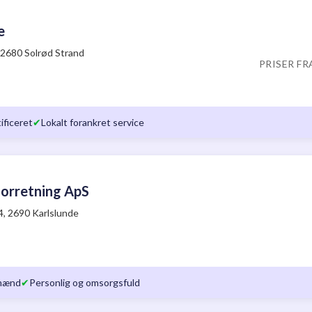
e
 2680 Solrød Strand
PRISER FR
ificeret
✔
Lokalt forankret service
forretning ApS
4, 2690 Karlslunde
emænd
✔
Personlig og omsorgsfuld