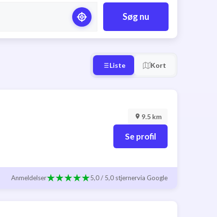
Søg nu
Liste
Kort
9.5 km
Se profil
Anmeldelser
5,0 / 5,0 stjerner
via Google