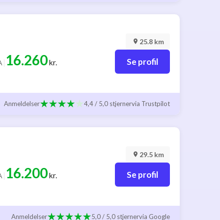
25.8 km
16.260
Se profil
|
kr.
A
Anmeldelser
4,4 / 5,0 stjerner
via Trustpilot
29.5 km
16.200
Se profil
|
kr.
A
Anmeldelser
5,0 / 5,0 stjerner
via Google