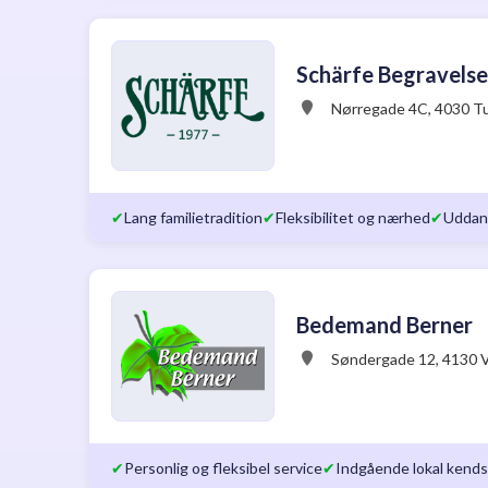
Schärfe Begravelse
Nørregade 4C, 4030 T
✔
Lang familietradition
✔
Fleksibilitet og nærhed
✔
Uddann
Bedemand Berner
Søndergade 12, 4130 
✔
Personlig og fleksibel service
✔
Indgående lokal kend