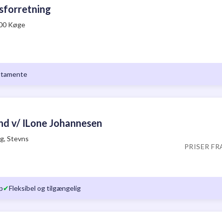
sforretning
600 Køge
stamente
nd v/ ILone Johannesen
g, Stevns
PRISER FR
p
✔
Fleksibel og tilgængelig