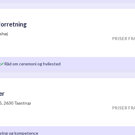
orretning
Ishøj
PRISER FR
g
✔
Råd om ceremoni og hvilested
er
5, 2630 Taastrup
PRISER FR
aring og kompetence