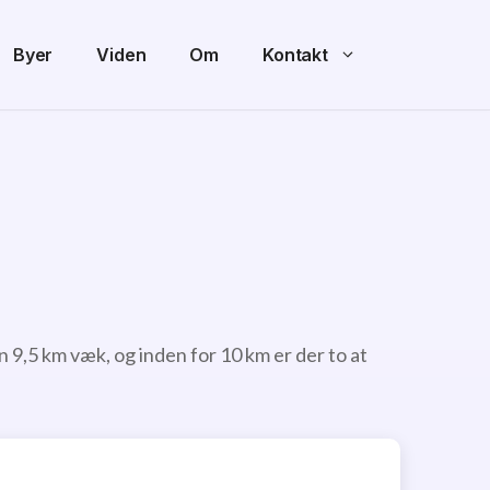
Byer
Viden
Om
Kontakt
9,5 km væk, og inden for 10 km er der to at