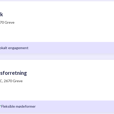
rk
670 Greve
okalt engagement
sforretning
C, 2670 Greve
✔
Fleksible mødeformer