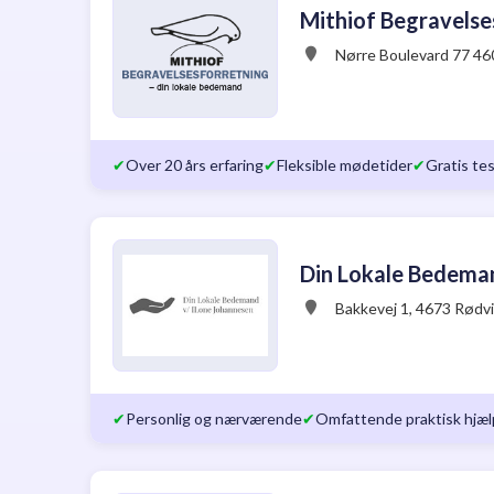
Mithiof Begravelse
Nørre Boulevard 77 4
✔
Over 20 års erfaring
✔
Fleksible mødetider
✔
Gratis te
Din Lokale Bedema
Bakkevej 1, 4673 Rødvi
✔
Personlig og nærværende
✔
Omfattende praktisk hjæl