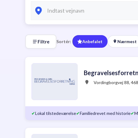
Filtre
Sortér:
Anbefalet
Nærmest
Begravelsesforretn
Vordingborgvej 88, 46
✔
Lokal tilstedeværelse
✔
Familiedrevet med historie
✔
M