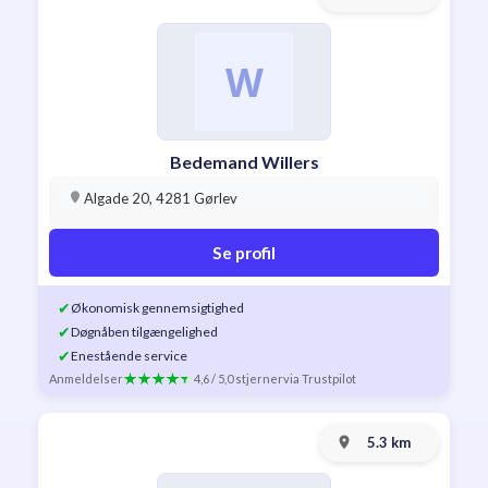
Bedemand Willers
Algade 20, 4281 Gørlev
Se profil
✔
Økonomisk gennemsigtighed
✔
Døgnåben tilgængelighed
✔
Enestående service
Anmeldelser
4,6 / 5,0 stjerner
via Trustpilot
5.3 km