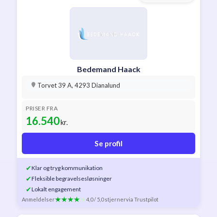
Bedemand Haack
Torvet 39 A, 4293 Dianalund
PRISER FRA
16.540
kr.
Se profil
✔
Klar og tryg kommunikation
✔
Fleksible begravelsesløsninger
✔
Lokalt engagement
Anmeldelser
4,0 / 5,0 stjerner
via Trustpilot