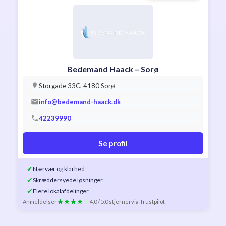
Bedemand Haack – Sorø
Storgade 33C, 4180 Sorø
info@bedemand-haack.dk
42239990
Se profil
✔
Nærvær og klarhed
✔
Skræddersyede løsninger
✔
Flere lokalafdelinger
Anmeldelser
4,0 / 5,0 stjerner
via Trustpilot