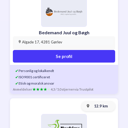
Bedemand Juul og Bøgh
Algade 17, 4281 Gørlev
Se profil
✔
Personlig og lokalkendt
✔
ISO9001 certificeret
✔
Etisk og moralsk ansvar
Anmeldelser
4,3 / 5,0 stjerner
via Trustpilot
12.9 km