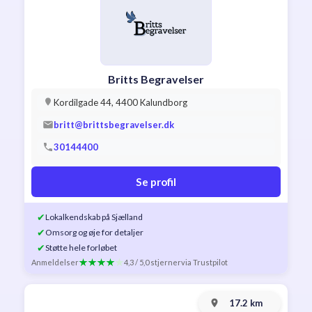
Britts Begravelser
Kordilgade 44, 4400 Kalundborg
britt@brittsbegravelser.dk
30144400
Se profil
✔
Lokalkendskab på Sjælland
✔
Omsorg og øje for detaljer
✔
Støtte hele forløbet
Anmeldelser
4,3 / 5,0 stjerner
via Trustpilot
17.2 km