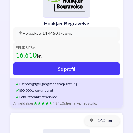
Houkjær Begravelse
Holbækvej 14 4450 Jyderup
PRISER FRA
16.610
kr.
Se profil
✔
Bæredygtig tilgang med træplantning
✔
ISO 9001-certificeret
✔
Lokalt forankret service
Anmeldelser
4,8 / 5,0 stjerner
via Trustpilot
14.2 km