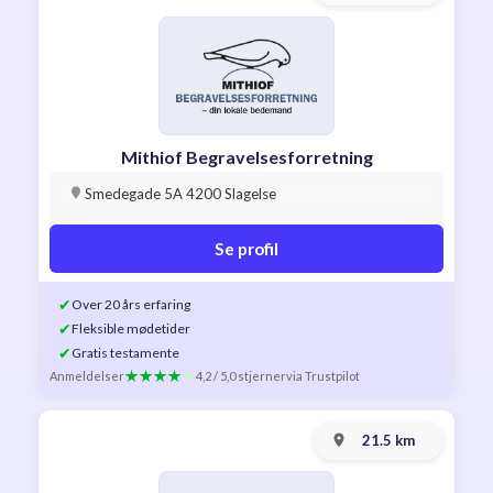
Mithiof Begravelsesforretning
Smedegade 5A 4200 Slagelse
Se profil
✔
Over 20 års erfaring
✔
Fleksible mødetider
✔
Gratis testamente
Anmeldelser
4,2 / 5,0 stjerner
via Trustpilot
21.5 km