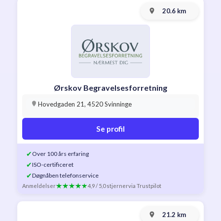
20.6 km
Ørskov Begravelsesforretning
Hovedgaden 21, 4520 Svinninge
Se profil
✔
Over 100 års erfaring
✔
ISO-certificeret
✔
Døgnåben telefonservice
Anmeldelser
4,9 / 5,0 stjerner
via Trustpilot
21.2 km