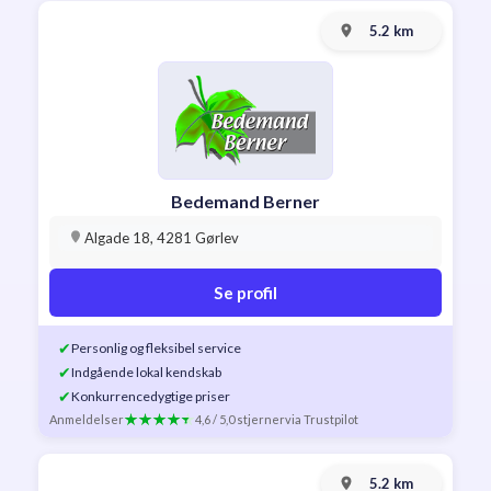
5.2 km
Bedemand Berner
Algade 18, 4281 Gørlev
Se profil
✔
Personlig og fleksibel service
✔
Indgående lokal kendskab
✔
Konkurrencedygtige priser
Anmeldelser
4,6 / 5,0 stjerner
via Trustpilot
5.2 km