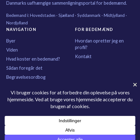
Danmarks uafhængige sammenligningsportal for bedemænd.
Bedemand i:
Hovedstaden
·
Sjælland
·
Syddanmark
·
Midtjylland
·
Nordjylland
NAVIGATION
FOR BEDEMÆND
Byer
Hvordan opretter jeg en
profil?
Viden
Kontakt
Hvad koster en bedemand?
Sådan foregår det
Begravelsesordbog
Privatperson
Sådan arbejder vi
Om os
KONTAKT
kontakt@find-bedemand.dk