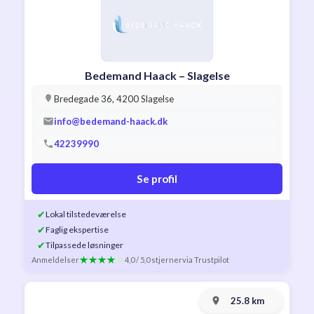
Bedemand Haack – Slagelse
Bredegade 36, 4200 Slagelse
info@bedemand-haack.dk
42239990
Se profil
✔
Lokal tilstedeværelse
✔
Faglig ekspertise
✔
Tilpassede løsninger
Anmeldelser
4,0 / 5,0 stjerner
via Trustpilot
25.8 km