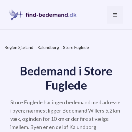
Hop
til
Menu
indhold
Region Sjælland
→
Kalundborg
→
Store Fuglede
Bedemand i Store
Fuglede
Store Fuglede har ingen bedemand med adresse
i byen; nærmest ligger Bedemand Willers 5,2 km
væk, og inden for 10 km er der fire at vælge
imellem. Byen er en del af Kalundborg