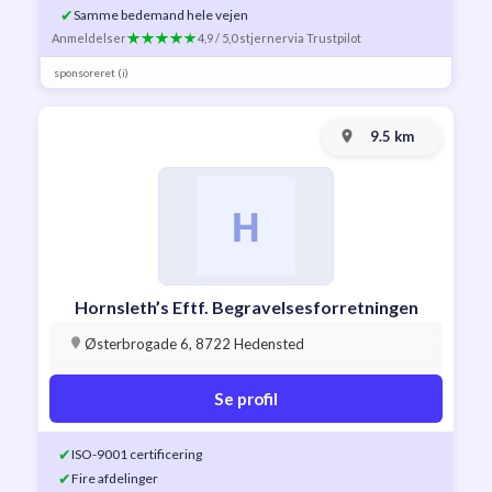
✔
Samme bedemand hele vejen
Anmeldelser
4,9 / 5,0 stjerner
via Trustpilot
sponsoreret (i)
9.5 km
Hornsleth’s Eftf. Begravelsesforretningen
Østerbrogade 6, 8722 Hedensted
Se profil
✔
ISO-9001 certificering
✔
Fire afdelinger