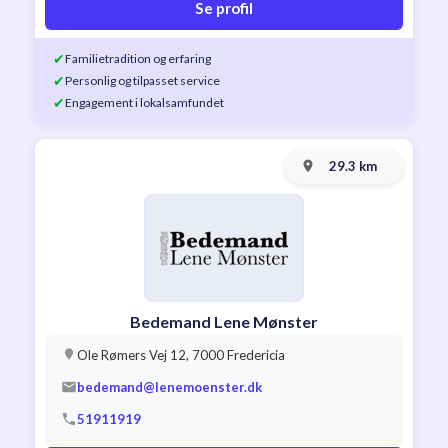
Se profil
✔
Familietradition og erfaring
✔
Personlig og tilpasset service
✔
Engagement i lokalsamfundet
29.3 km
Bedemand Lene Mønster
Ole Rømers Vej 12, 7000 Fredericia
bedemand@lenemoenster.dk
51911919