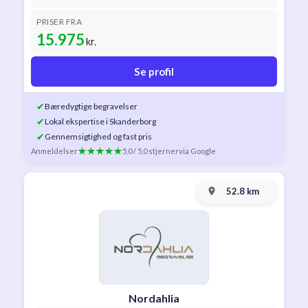
PRISER FRA
15.975
kr.
Se profil
✔
Bæredygtige begravelser
✔
Lokal ekspertise i Skanderborg
✔
Gennemsigtighed og fast pris
Anmeldelser
5,0 / 5,0 stjerner
via Google
52.8 km
Nordahlia