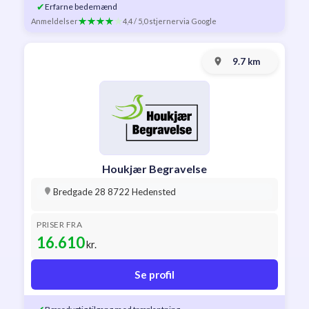
✔
Erfarne bedemænd
Anmeldelser
4,4 / 5,0 stjerner
via Google
9.7 km
Houkjær Begravelse
Bredgade 28 8722 Hedensted
PRISER FRA
16.610
kr.
Se profil