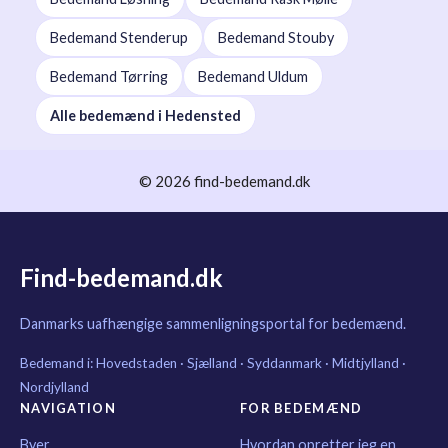
Bedemand Stenderup
Bedemand Stouby
Bedemand Tørring
Bedemand Uldum
Alle bedemænd i Hedensted
© 2026 find-bedemand.dk
Find-bedemand.dk
Danmarks uafhængige sammenligningsportal for bedemænd.
Bedemand i:
Hovedstaden
·
Sjælland
·
Syddanmark
·
Midtjylland
·
Nordjylland
NAVIGATION
FOR BEDEMÆND
Byer
Hvordan opretter jeg en