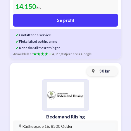
14.150
kr.
Se profil
✔
Omfattende service
✔
Fleksibilitet og tilpasning
✔
Kendskab til trosretninger
Anmeldelser
4,0 / 5,0 stjerner
via Google
30 km
Bedemand Riising
Rådhusgade 16, 8300 Odder