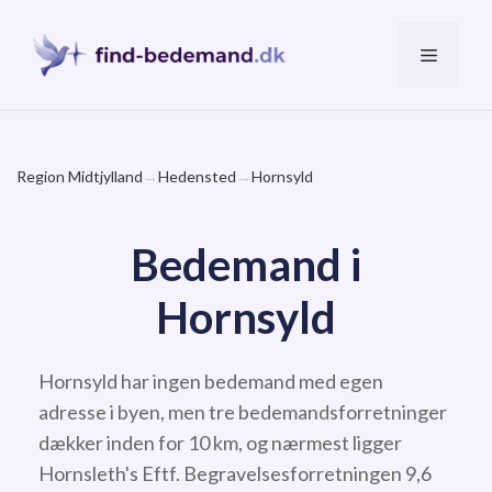
Hop
til
Menu
indhold
Region Midtjylland
→
Hedensted
→
Hornsyld
Bedemand i
Hornsyld
Hornsyld har ingen bedemand med egen
adresse i byen, men tre bedemandsforretninger
dækker inden for 10 km, og nærmest ligger
Hornsleth's Eftf. Begravelsesforretningen 9,6