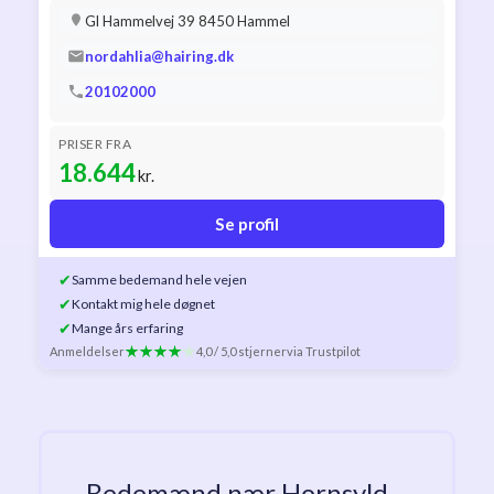
Gl Hammelvej 39 8450 Hammel
nordahlia@hairing.dk
20102000
PRISER FRA
18.644
kr.
Se profil
✔
Samme bedemand hele vejen
✔
Kontakt mig hele døgnet
✔
Mange års erfaring
Anmeldelser
4,0 / 5,0 stjerner
via Trustpilot
Bedemænd nær Hornsyld