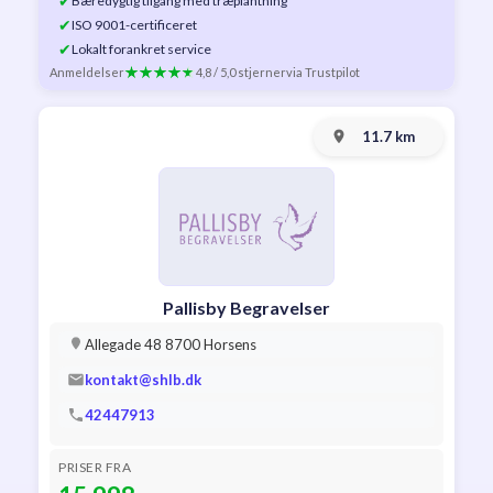
✔
Bæredygtig tilgang med træplantning
✔
ISO 9001-certificeret
✔
Lokalt forankret service
Anmeldelser
4,8 / 5,0 stjerner
via Trustpilot
11.7 km
Pallisby Begravelser
Allegade 48 8700 Horsens
kontakt@shlb.dk
42447913
PRISER FRA