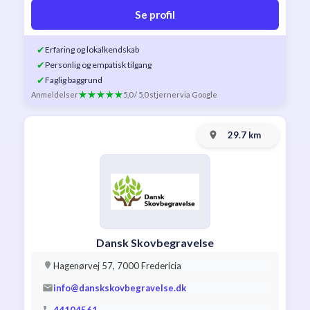
Se profil
✔
Erfaring og lokalkendskab
✔
Personlig og empatisk tilgang
✔
Faglig baggrund
Anmeldelser
5,0 / 5,0 stjerner
via Google
29.7 km
Dansk Skovbegravelse
Hagenørvej 57, 7000 Fredericia
info@danskskovbegravelse.dk