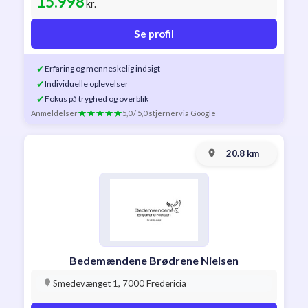
15.998
kr.
Se profil
✔
Erfaring og menneskelig indsigt
✔
Individuelle oplevelser
✔
Fokus på tryghed og overblik
Anmeldelser
5,0 / 5,0 stjerner
via Google
20.8 km
Bedemændene Brødrene Nielsen
Smedevænget 1, 7000 Fredericia