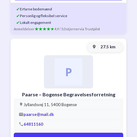
✔
Erfarne bedemænd
✔
Personlig og fleksibel service
✔
Lokalt engagement
Anmeldelser
4,9 / 5,0 stjerner
via Trustpilot
27.5 km
Paarse – Bogense Begravelsesforretning
Jyllandsvej 11, 5400 Bogense
paarse@mail.dk
64811160