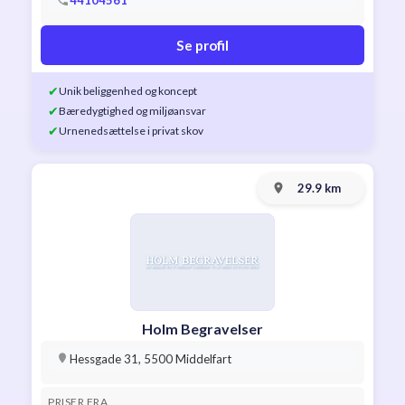
44104561
Se profil
✔
Unik beliggenhed og koncept
✔
Bæredygtighed og miljøansvar
✔
Urnenedsættelse i privat skov
29.9 km
Holm Begravelser
Hessgade 31, 5500 Middelfart
PRISER FRA