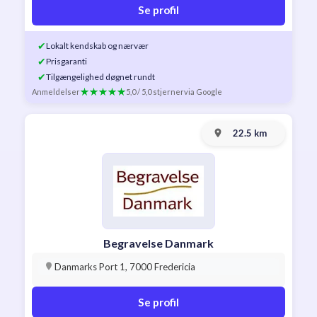
Se profil
✔
Lokalt kendskab og nærvær
✔
Prisgaranti
✔
Tilgængelighed døgnet rundt
Anmeldelser
5,0 / 5,0 stjerner
via Google
22.5 km
Begravelse Danmark
Danmarks Port 1, 7000 Fredericia
Se profil