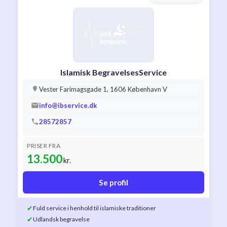
Islamisk BegravelsesService
Vester Farimagsgade 1, 1606 København V
info@ibservice.dk
28572857
PRISER FRA
13.500
kr.
Se profil
✔
Fuld service i henhold til islamiske traditioner
✔
Udlandsk begravelse