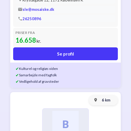
Krystalgade 12, 1172 København K
sle@mosaiske.dk
26250896
PRISER FRA
16.658
kr.
Se profil
✔
Kulturel og religiøs viden
✔
Samarbejde med fagfolk
✔
Vedligehold af gravsteder
6 km