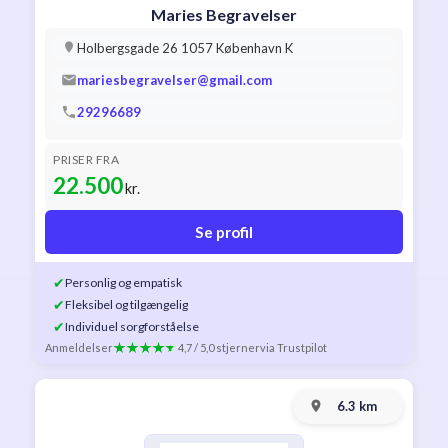
Maries Begravelser
Holbergsgade 26 1057 København K
mariesbegravelser@gmail.com
29296689
PRISER FRA
22.500
kr.
Se profil
✔
Personlig og empatisk
✔
Fleksibel og tilgængelig
✔
Individuel sorgforståelse
Anmeldelser
4,7 / 5,0 stjerner
via Trustpilot
6.3 km