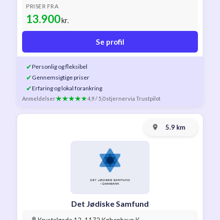
PRISER FRA
13.900
kr.
Se profil
✔
Personlig og fleksibel
✔
Gennemsigtige priser
✔
Erfaring og lokal forankring
Anmeldelser
4,9 / 5,0 stjerner
via Trustpilot
5.9 km
Det Jødiske Samfund