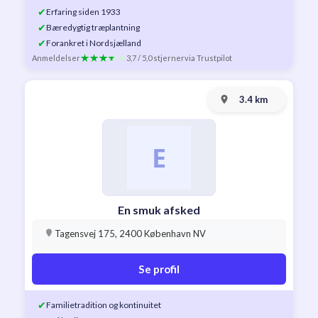
✔
Erfaring siden 1933
✔
Bæredygtig træplantning
✔
Forankret i Nordsjælland
Anmeldelser
3,7 / 5,0 stjerner
via Trustpilot
3.4 km
En smuk afsked
Tagensvej 175, 2400 København NV
Se profil
✔
Familietradition og kontinuitet