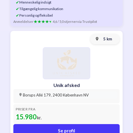
✔
Menneskelig indsigt
✔
Tilgængelig kommunikation
✔
Personlig og fleksibel
Anmeldelser
4,6 / 5,0 stjerner
via Trustpilot
5 km
Unik afsked
Borups Allé 179, 2400 København NV
PRISER FRA
15.980
kr.
Se profil