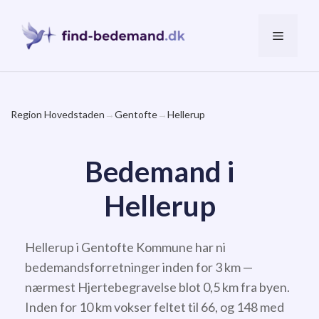
Hop
til
Menu
indhold
Region Hovedstaden
→
Gentofte
→
Hellerup
Bedemand i
Hellerup
Hellerup i Gentofte Kommune har ni
bedemandsforretninger inden for 3 km —
nærmest Hjertebegravelse blot 0,5 km fra byen.
Inden for 10 km vokser feltet til 66, og 148 med