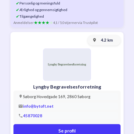
✔
Personlig og meningsfuld
✔
Ærlighed og gennemsigtighed
✔
Tilgængelighed
Anmeldelser
4,1 / 5,0 stjerner
via Trustpilot
4.2 km
Lyngby Begravelsesforretning
Søborg Hovedgade 169, 2860 Søborg
info@bytoft.net
45870028
Se profil