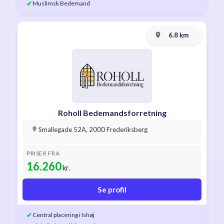
✔
Muslimsk Bedemand
6.8 km
Roholl Bedemandsforretning
Smallegade 52A, 2000 Frederiksberg
PRISER FRA
16.260
kr.
Se profil
✔
Central placering i Ishøj