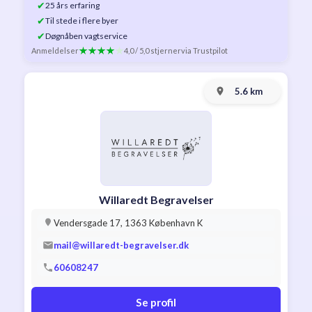
✔
25 års erfaring
✔
Til stede i flere byer
✔
Døgnåben vagtservice
Anmeldelser
4,0 / 5,0 stjerner
via Trustpilot
5.6 km
Willaredt Begravelser
Vendersgade 17, 1363 København K
mail@willaredt-begravelser.dk
60608247
Se profil