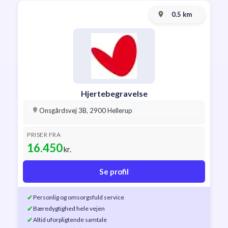
0.5 km
Hjertebegravelse
Onsgårdsvej 3B, 2900 Hellerup
PRISER FRA
16.450
kr.
Se profil
✔
Personlig og omsorgsfuld service
✔
Bæredygtighed hele vejen
✔
Altid uforpligtende samtale