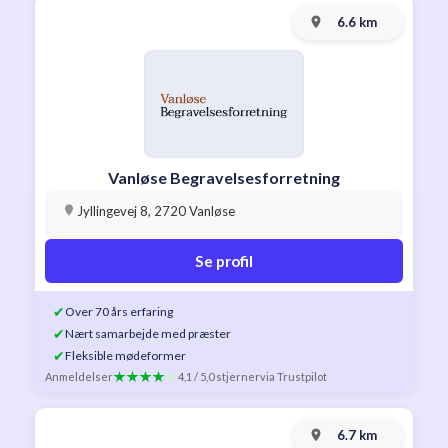
6.6 km
Vanløse Begravelsesforretning
Jyllingevej 8, 2720 Vanløse
Se profil
✔
Over 70 års erfaring
✔
Nært samarbejde med præster
✔
Fleksible mødeformer
Anmeldelser
4,1 / 5,0 stjerner
via Trustpilot
6.7 km