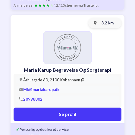
Anmeldelser
4,2 / 5,0 stjerner
via Trustpilot
3.2 km
Maria Karup Begravelse Og Sorgterapi
Århusgade 60, 2100 København Ø
Mk@mariakarup.dk
20998802
Se profil
✔
Personlig og dedikeret service