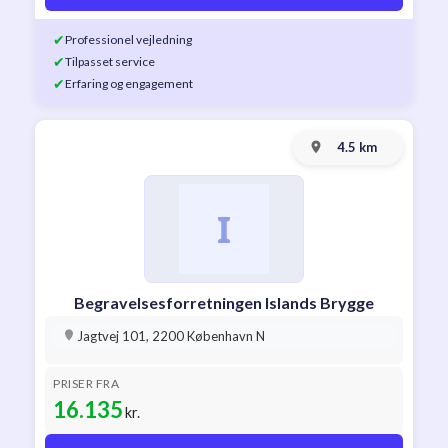
✔
Professionel vejledning
✔
Tilpasset service
✔
Erfaring og engagement
4.5 km
Begravelsesforretningen Islands Brygge
Jagtvej 101, 2200 København N
PRISER FRA
16.135
kr.