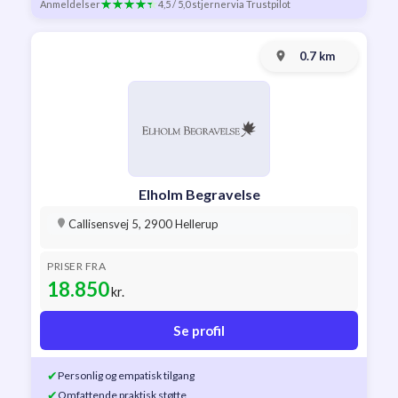
Anmeldelser
4,5 / 5,0 stjerner
via Trustpilot
0.7 km
Elholm Begravelse
Callisensvej 5, 2900 Hellerup
PRISER FRA
18.850
kr.
Se profil
✔
Personlig og empatisk tilgang
✔
Omfattende praktisk støtte