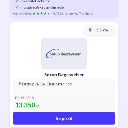
✔
Fleksibilitet i lokation
✔
Innovative afskedsmuligheder
Anmeldelser
4,6 / 5,0 stjerner
via Trustpilot
3.3 km
Sørup Begravelser
Ordrupvej 54, Charlottenlund
PRISER FRA
13.350
kr.
Se profil