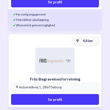
Se profil
✔
Personlig engagement
✔
Fleksibilitet i planlægning
✔
Økonomisk gennemsigtighed
4.8 km
Friis Begravelsesforretning
Automatikvej 1, 2860 Søborg
Se profil