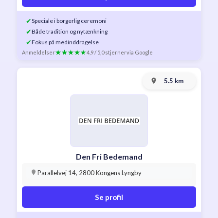
✔
Speciale i borgerlig ceremoni
✔
Både tradition og nytænkning
✔
Fokus på medinddragelse
Anmeldelser
4,9 / 5,0 stjerner
via Google
5.5 km
Den Fri Bedemand
Parallelvej 14, 2800 Kongens Lyngby
Se profil