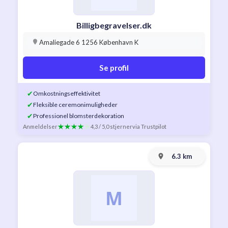
Billigbegravelser.dk
Amaliegade 6 1256 København K
Se profil
✔
Omkostningseffektivitet
✔
Fleksible ceremonimuligheder
✔
Professionel blomsterdekoration
Anmeldelser
4,3 / 5,0 stjerner
via Trustpilot
6.3 km