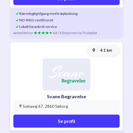
✔
Bæredygtig tilgang med træplantning
✔
ISO 9001-certificeret
✔
Lokalt forankret service
Anmeldelser
4,8 / 5,0 stjerner
via Trustpilot
4.1 km
Svane Begravelse
Solnavej 67, 2860 Søborg
Se profil