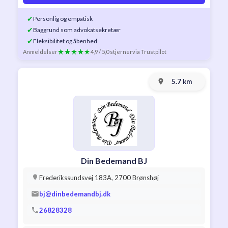
✔
Personlig og empatisk
✔
Baggrund som advokatsekretær
✔
Fleksibilitet og åbenhed
Anmeldelser
4,9 / 5,0 stjerner
via Trustpilot
5.7 km
Din Bedemand BJ
Frederikssundsvej 183A, 2700 Brønshøj
bj@dinbedemandbj.dk
26828328