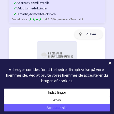
✔
Alternativ og miljøvenlig
✔
Veluddannede kvinder
✔
Samarbejde med folkekirken
Anmeldelser
4,5 / 5,0 stjerner
via Trustpilot
7.8 km
Kirkegaards Begravelsesforretning
Ålekistevej 82, 2720 Vanløse
info@k-begravelse.dk
38100503
Se profil