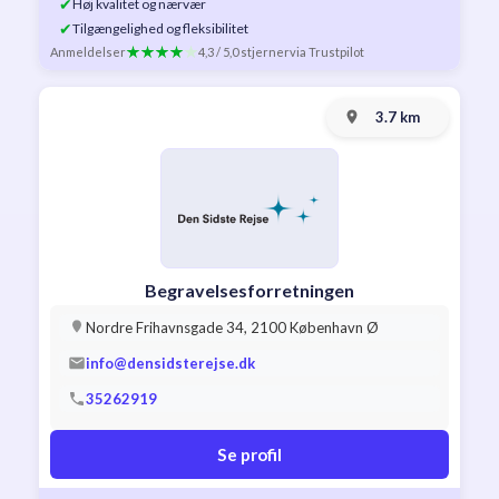
✔
Høj kvalitet og nærvær
✔
Tilgængelighed og fleksibilitet
Anmeldelser
4,3 / 5,0 stjerner
via Trustpilot
3.7 km
Begravelsesforretningen
Nordre Frihavnsgade 34, 2100 København Ø
info@densidsterejse.dk
35262919
Se profil