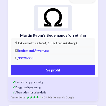
Martin Ryom’s Bedemandsforretning
Lykkesholms Allé 9A, 1902 Frederiksberg C
bedemand@ryom.eu
39296008
Se profil
✔
Empatisk og personlig
✔
Baggrund i psykologi
✔
Åben uden for arbejdstid
Anmeldelser
4,3 / 5,0 stjerner
via Google