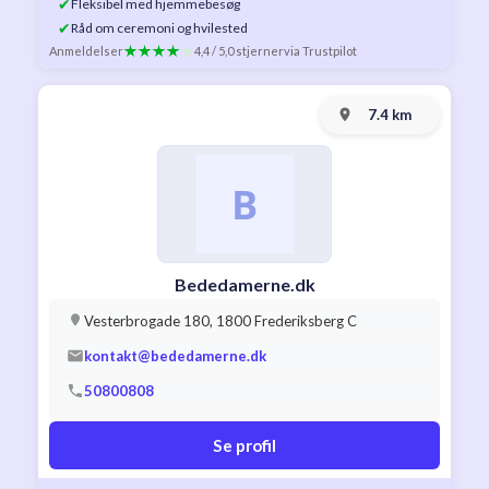
✔
Fleksibel med hjemmebesøg
✔
Råd om ceremoni og hvilested
Anmeldelser
4,4 / 5,0 stjerner
via Trustpilot
7.4 km
Bededamerne.dk
Vesterbrogade 180, 1800 Frederiksberg C
kontakt@bededamerne.dk
50800808
Se profil