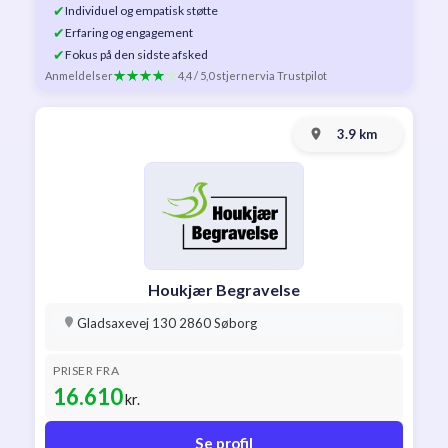
✔
Individuel og empatisk støtte
✔
Erfaring og engagement
✔
Fokus på den sidste afsked
Anmeldelser
4,4 / 5,0 stjerner
via Trustpilot
3.9 km
Houkjær Begravelse
Gladsaxevej 130 2860 Søborg
PRISER FRA
16.610
kr.
Se profil