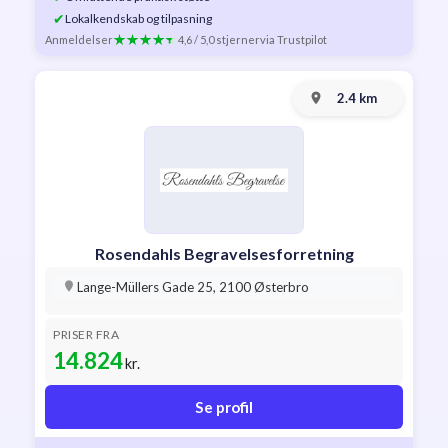
✔
Lokalkendskab og tilpasning
Anmeldelser
4,6 / 5,0 stjerner
via Trustpilot
2.4 km
Rosendahls Begravelsesforretning
Lange-Müllers Gade 25, 2100 Østerbro
PRISER FRA
14.824
kr.
Se profil