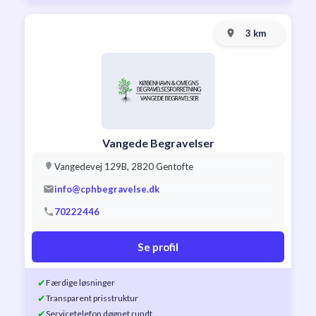
3 km
Vangede Begravelser
Vangedevej 129B, 2820 Gentofte
info@cphbegravelse.dk
70222446
Se profil
✔
Færdige løsninger
✔
Transparent prisstruktur
✔
Servicetelefon døgnet rundt