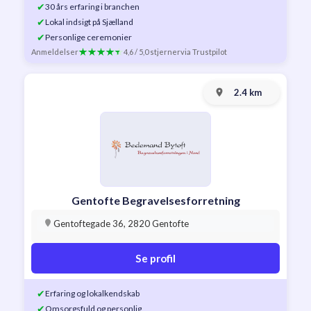
✔
30 års erfaring i branchen
✔
Lokal indsigt på Sjælland
✔
Personlige ceremonier
Anmeldelser
4,6 / 5,0 stjerner
via Trustpilot
2.4 km
Gentofte Begravelsesforretning
Gentoftegade 36, 2820 Gentofte
Se profil
✔
Erfaring og lokalkendskab
✔
Omsorgsfuld og personlig