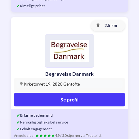
✔
Rimelige priser
2.5 km
Begravelse Danmark
Kirketorvet 19, 2820 Gentofte
Se profil
✔
Erfarne bedemænd
✔
Personlig og fleksibel service
✔
Lokalt engagement
Anmeldelser
4,9 / 5,0 stjerner
via Trustpilot