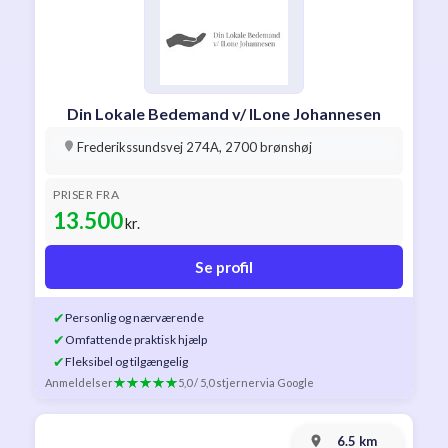
Din Lokale Bedemand v/ ILone Johannesen
Frederikssundsvej 274A, 2700 brønshøj
PRISER FRA
13.500
kr.
Se profil
✔
Personlig og nærværende
✔
Omfattende praktisk hjælp
✔
Fleksibel og tilgængelig
Anmeldelser
5,0 / 5,0 stjerner
via Google
6.5 km