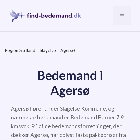
Hop
til
Menu
indhold
Region Sjælland
→
Slagelse
→
Agersø
Bedemand i
Agersø
Agersø hører under Slagelse Kommune, og
nærmeste bedemand er Bedemand Berner 7,9
km væk. 91 af de bedemandsforretninger, der
dækker Agersø, har oplyst faste pakkepriser fra