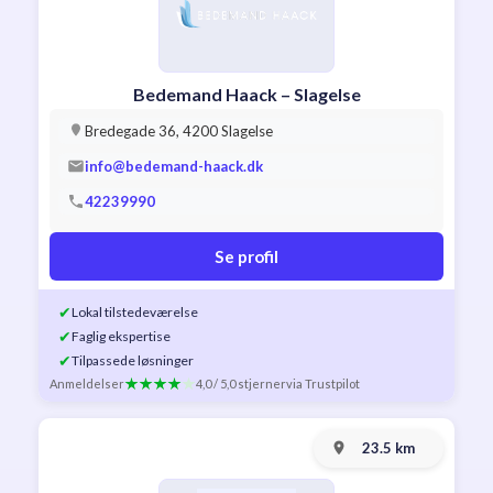
Bedemand Haack – Slagelse
Bredegade 36, 4200 Slagelse
info@bedemand-haack.dk
42239990
Se profil
✔
Lokal tilstedeværelse
✔
Faglig ekspertise
✔
Tilpassede løsninger
Anmeldelser
4,0 / 5,0 stjerner
via Trustpilot
23.5 km