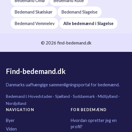
Bedemand Omø
Bedemand Rude
Bedemand Skælskør
Bedemand Slagelse
Bedemand Vemmelev
Alle bedemænd i Slagelse
© 2026 find-bedemand.dk
Find-bedemand.dk
Danmarks uafhængige sammenligningsportal for bedemænd.
Bedemand i:
Hovedstaden
·
Sjælland
·
Syddanmark
·
Midtjylland
·
Nordjylland
NAVIGATION
FOR BEDEMÆND
Byer
Hvordan opretter jeg en
profil?
Viden