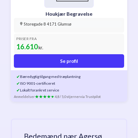
Houkjær Begravelse
Storegade 8 4171 Glumsø
PRISER FRA
16.610
kr.
Se profil
✔
Bæredygtig tilgang med træplantning
✔
ISO 9001-certificeret
✔
Lokalt forankret service
Anmeldelser
4,8 / 5,0 stjerner
via Trustpilot
Bedemænd nær Agersø