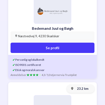
Bedemand Juul og Bøgh
Næstvedvej 9, 4230 Skælskør
Se profil
✔
Personlig og lokalkendt
✔
ISO9001 certificeret
✔
Etisk og moralsk ansvar
Anmeldelser
4,3 / 5,0 stjerner
via Trustpilot
23.2 km