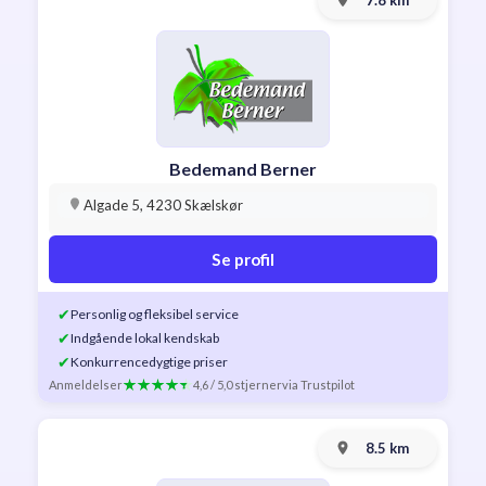
7.8 km
Bedemand Berner
Algade 5, 4230 Skælskør
Se profil
✔
Personlig og fleksibel service
✔
Indgående lokal kendskab
✔
Konkurrencedygtige priser
Anmeldelser
4,6 / 5,0 stjerner
via Trustpilot
8.5 km