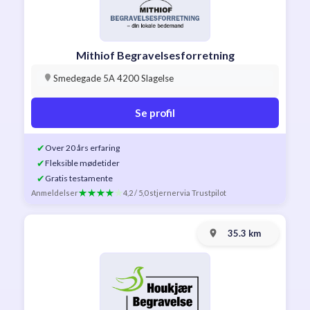
Mithiof Begravelsesforretning
Smedegade 5A 4200 Slagelse
Se profil
✔
Over 20 års erfaring
✔
Fleksible mødetider
✔
Gratis testamente
Anmeldelser
4,2 / 5,0 stjerner
via Trustpilot
35.3 km