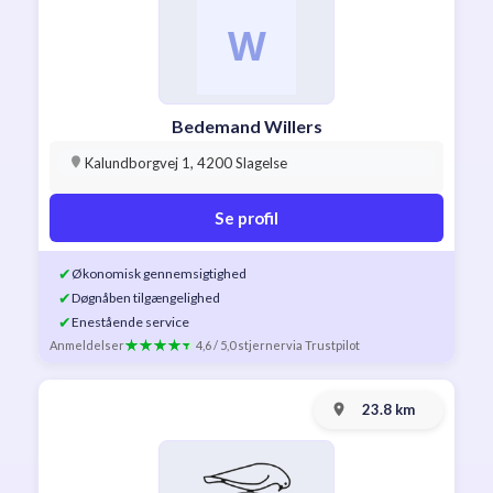
Bedemand Willers
Kalundborgvej 1, 4200 Slagelse
Se profil
✔
Økonomisk gennemsigtighed
✔
Døgnåben tilgængelighed
✔
Enestående service
Anmeldelser
4,6 / 5,0 stjerner
via Trustpilot
23.8 km