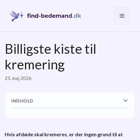
Hop
til
Menu
indhold
Billigste kiste til
kremering
25. maj 2026
INDHOLD
Hvorfor vælge en billigere kiste ved kremering?
Krematoriers krav til kisten
Hvis afdøde skal kremeres, er der ingen grund til at