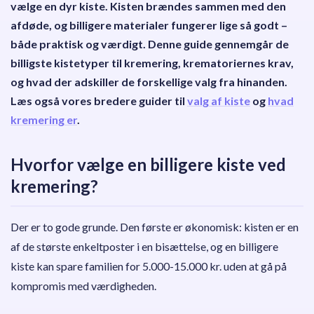
vælge en dyr kiste. Kisten brændes sammen med den
De billigste typer
afdøde, og billigere materialer fungerer lige så godt –
både praktisk og værdigt. Denne guide gennemgår de
Hvad koster de dyreste kister til sammenligning?
billigste kistetyper til kremering, krematoriernes krav,
Oversigt – pris og egenskaber
og hvad der adskiller de forskellige valg fra hinanden.
Læs også vores bredere guider til
valg af kiste
og
hvad
Kan jeg selv skaffe kisten?
kremering er
.
Papkisten – er den “for billig”?
Hvorfor vælge en billigere kiste ved
Er åbent farvel muligt med en simpel kiste?
kremering?
Praktiske råd
Der er to gode grunde. Den første er økonomisk: kisten er en
Brug for hjælp til valg af kiste?
af de største enkeltposter i en bisættelse, og en billigere
kiste kan spare familien for 5.000-15.000 kr. uden at gå på
Skal du finde en bedemand?
kompromis med værdigheden.