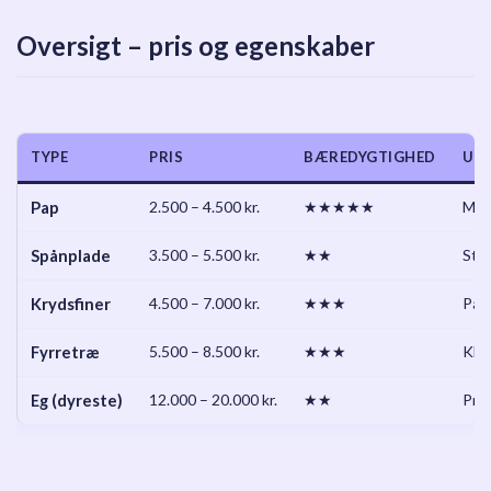
Oversigt – pris og egenskaber
TYPE
PRIS
BÆREDYGTIGHED
UD
Pap
2.500 – 4.500 kr.
★★★★★
Mini
Spånplade
3.500 – 5.500 kr.
★★
Sta
Krydsfiner
4.500 – 7.000 kr.
★★★
Pæ
Fyrretræ
5.500 – 8.500 kr.
★★★
Klas
Eg (dyreste)
12.000 – 20.000 kr.
★★
Pre