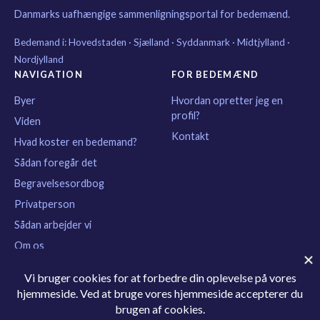
Danmarks uafhængige sammenligningsportal for bedemænd.
Bedemand i:
Hovedstaden
·
Sjælland
·
Syddanmark
·
Midtjylland
·
Nordjylland
NAVIGATION
FOR BEDEMÆND
Byer
Hvordan opretter jeg en
profil?
Viden
Kontakt
Hvad koster en bedemand?
Sådan foregår det
Begravelsesordbog
Privatperson
Sådan arbejder vi
Om os
KONTAKT
kontakt@find-bedemand.dk