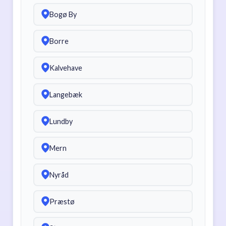
Bogø By
Borre
Kalvehave
Langebæk
Lundby
Mern
Nyråd
Præstø