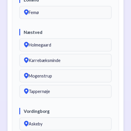
Femø
Næstved
Holmegaard
Karrebæksminde
Mogenstrup
Tappernøje
Vordingborg
Askeby