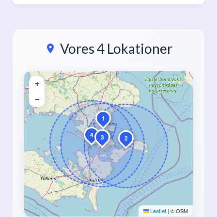
Vores 4 Lokationer
+
−
1
4
3
2
Leaflet
|
© OSM