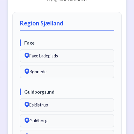
Region Sjælland
Faxe
Faxe Ladeplads
Rønnede
Guldborgsund
Eskilstrup
Guldborg