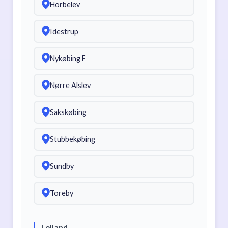
Horbelev
Idestrup
Nykøbing F
Nørre Alslev
Sakskøbing
Stubbekøbing
Sundby
Toreby
Lolland